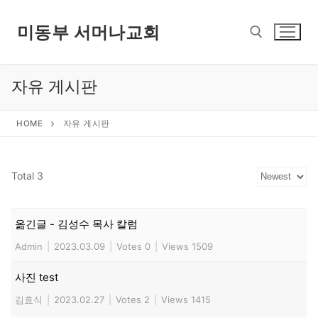
콘
텐
미동부 서머나교회
츠
로
바
자유 게시판
검색 :
로
가
HOME
자유 게시판
기
Total 3
옮긴글 - 김성수 목사 칼럼
Admin
|
2023.03.09
|
Votes 0
|
Views 1509
사진 test
김효식
|
2023.02.27
|
Votes 2
|
Views 1415