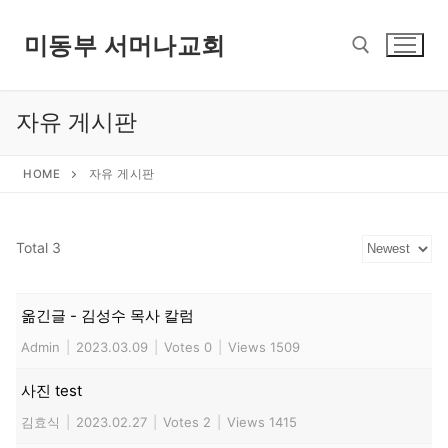
콘
텐
미동부 서머나교회
츠
로
바
자유 게시판
검색 :
로
가
HOME
자유 게시판
기
Total 3
옮긴글 - 김성수 목사 칼럼
Admin
|
2023.03.09
|
Votes 0
|
Views 1509
사진 test
김효식
|
2023.02.27
|
Votes 2
|
Views 1415